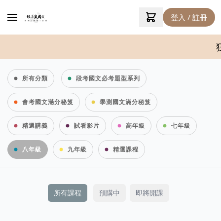
登入 / 註冊
狂賀！
所有分類
段考國文必考題型系列
會考國文滿分秘笈
學測國文滿分秘笈
精選講義
試看影片
高年級
七年級
八年級
九年級
精選課程
所有課程
預購中
即將開課