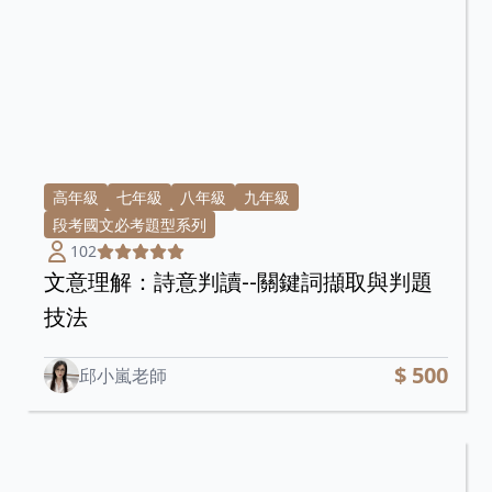
高年級
七年級
八年級
九年級
段考國文必考題型系列
102
文意理解：詩意判讀--關鍵詞擷取與判題
技法
$ 500
邱小嵐老師