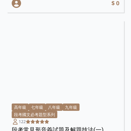
$ 0
高年級
七年級
八年級
九年級
段考國文必考題型系列
122
段考常見形音義試題及解題技法(一)