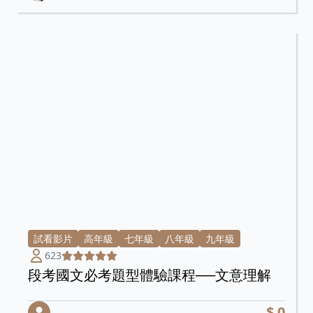
試看影片
高年級
七年級
八年級
九年級
623
段考國文必考題型體驗課程──文意理解
$ 0