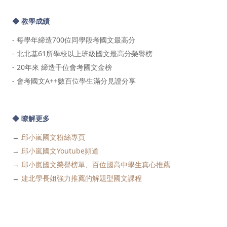
◆ 教學成績
- 每學年締造700位同學段考國文最高分
- 北北基61所學校以上班級國文最高分榮譽榜
- 20年來 締造千位會考國文金榜
- 會考國文A++數百位學生滿分見證分享
◆ 瞭解更多
→
邱小嵐國文粉絲專頁
→
邱小嵐國文Youtube頻道
→
邱小嵐國文榮譽榜單
、
百位國高中學生真心推薦
→
建北學長姐強力推薦的解題型國文課程