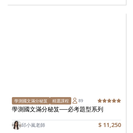
89
學測國文滿分秘笈
精選課程
學測國文滿分秘笈──必考題型系列
$ 11,250
邱小嵐老師