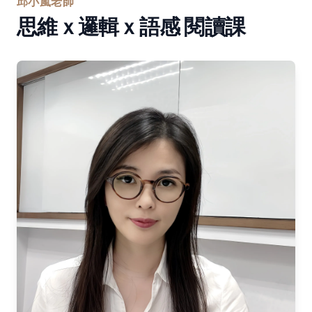
邱小嵐老師
思維ｘ邏輯ｘ語感 閱讀課