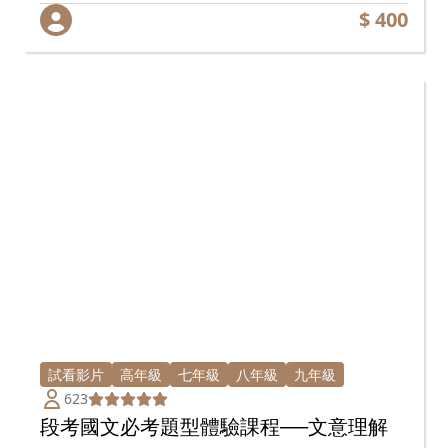
$ 400
試看影片
高年級
七年級
八年級
九年級
623
段考國文必考題型體驗課程──文意理解