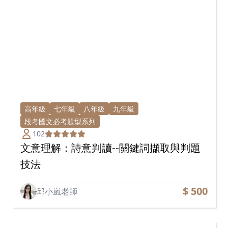
高年級
七年級
八年級
九年級
段考國文必考題型系列
102
文意理解：詩意判讀--關鍵詞擷取與判題
技法
$ 500
邱小嵐老師